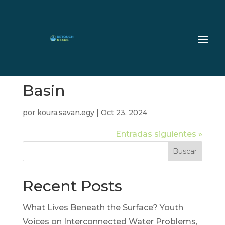
SPAIN Jucar River
Basin
por
koura.savan.egy
|
Oct 23, 2024
Entradas siguientes »
Buscar
Recent Posts
What Lives Beneath the Surface? Youth
Voices on Interconnected Water Problems,