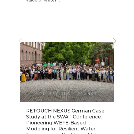
Up
Ma
co
RETOUCH NEXUS German Case
T
Study at the SWAT Conference:
R
Pioneering WEFE-Based
F
Modeling for Resilient Water
U