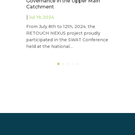
Governance in the Upper Main
|
J
Catchment
On
|
Jul 19, 2024
s
From July 8th to 12th, 2024, the
pr
RETOUCH NEXUS project proudly
e
participated in the SWAT Conference
held at the National…