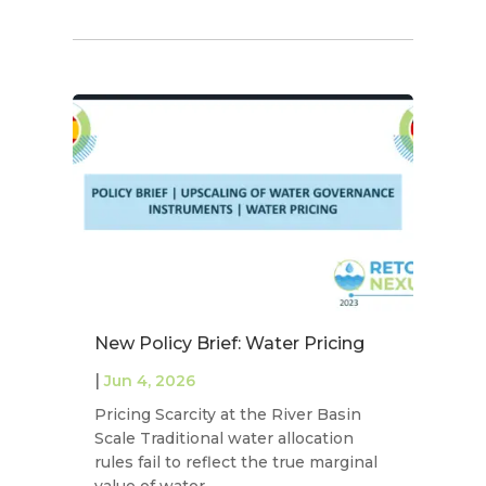
New Policy Brief: Water Pricing
Nu
C
|
Jun 4, 2026
g
en
Pricing Scarcity at the River Basin
Scale Traditional water allocation
|
rules fail to reflect the true marginal
In
value of water…