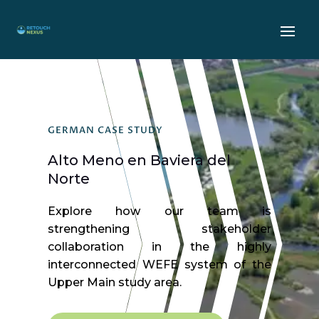
GERMAN CASE STUDY
Alto Meno en Baviera del
Norte
Explore how our team is
strengthening stakeholder
collaboration in the highly
interconnected WEFE system of the
Upper Main study area.