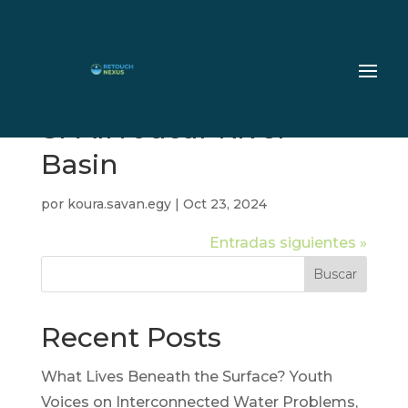
SPAIN Jucar River
Basin
por
koura.savan.egy
|
Oct 23, 2024
Entradas siguientes »
Buscar
Recent Posts
What Lives Beneath the Surface? Youth
Voices on Interconnected Water Problems,